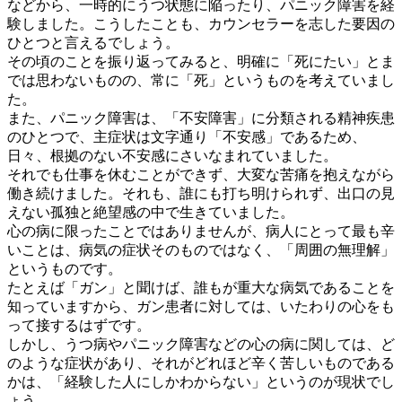
などから、一時的にうつ状態に陥ったり、パニック障害を経
験しました。こうしたことも、カウンセラーを志した要因の
ひとつと言えるでしょう。
その頃のことを振り返ってみると、明確に「死にたい」とま
では思わないものの、常に「死」というものを考えていまし
た。
また、パニック障害は、「不安障害」に分類される精神疾患
のひとつで、主症状は文字通り「不安感」であるため、
日々、根拠のない不安感にさいなまれていました。
それでも仕事を休むことができず、大変な苦痛を抱えながら
働き続けました。それも、誰にも打ち明けられず、出口の見
えない孤独と絶望感の中で生きていました。
心の病に限ったことではありませんが、病人にとって最も辛
いことは、病気の症状そのものではなく、「周囲の無理解」
というものです。
たとえば「ガン」と聞けば、誰もが重大な病気であることを
知っていますから、ガン患者に対しては、いたわりの心をも
って接するはずです。
しかし、うつ病やパニック障害などの心の病に関しては、ど
のような症状があり、それがどれほど辛く苦しいものである
かは、「経験した人にしかわからない」というのが現状でし
ょう。