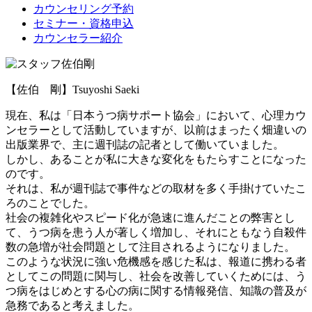
カウンセリング予約
セミナー・資格申込
カウンセラー紹介
【佐伯 剛】
Tsuyoshi Saeki
現在、私は「日本うつ病サポート協会」において、心理カウ
ンセラーとして活動していますが、以前はまったく畑違いの
出版業界で、主に週刊誌の記者として働いていました。
しかし、あることが私に大きな変化をもたらすことになった
のです。
それは、私が週刊誌で事件などの取材を多く手掛けていたこ
ろのことでした。
社会の複雑化やスピード化が急速に進んだことの弊害とし
て、うつ病を患う人が著しく増加し、それにともなう自殺件
数の急増が社会問題として注目されるようになりました。
このような状況に強い危機感を感じた私は、報道に携わる者
としてこの問題に関与し、社会を改善していくためには、う
つ病をはじめとする心の病に関する情報発信、知識の普及が
急務であると考えました。